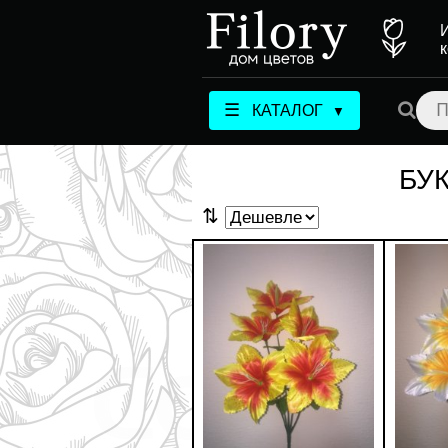
☰
КАТАЛОГ
▼
БУ
⇅