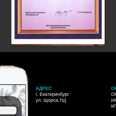
АДРЕС
О
г. Екатеринбург
О
ул. Щорса,7Щ
И
К