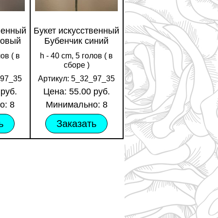
венный
Букет искусственный
зовый
Бубенчик синий
лов ( в
h - 40 cm, 5 голов ( в
сборе )
_97_35
Артикул: 5_32_97_35
 руб.
Цена: 55.00 руб.
о: 8
Минимально: 8
ь
Заказать