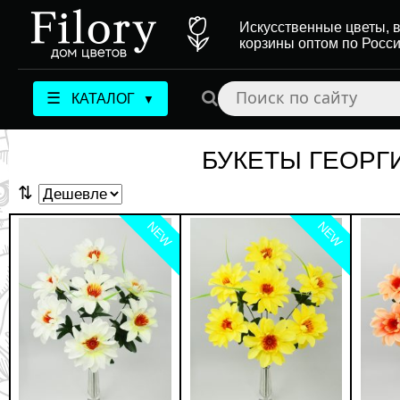
Искусственные цветы, в
корзины оптом по Росс
☰
КАТАЛОГ
▼
БУКЕТЫ ГЕОРГ
⇅
NEW
NEW