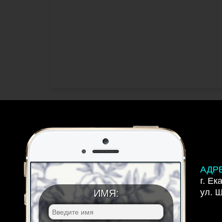
АДР
г. Ек
ул. 
ИМЯ: