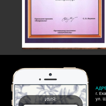
АДР
г. Ек
ул. 
ИМЯ: