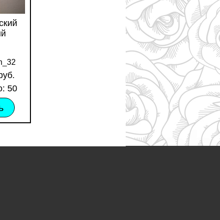
ский
ый
h_32
руб.
: 50
ь