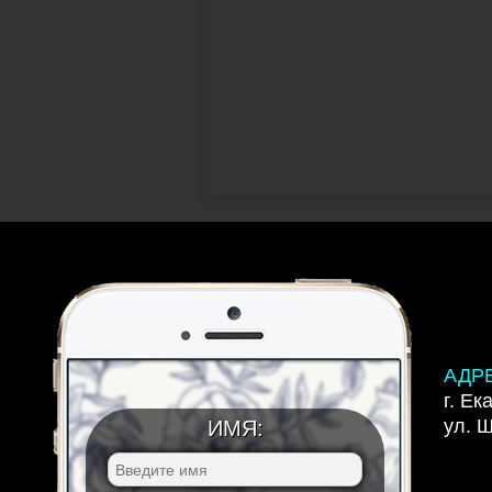
АДР
г. Ек
ул. 
ИМЯ: