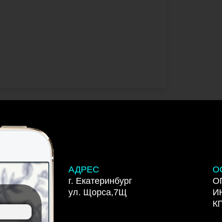
АДРЕС
О
г. Екатеринбург
О
ул. Щорса,7Щ
И
К