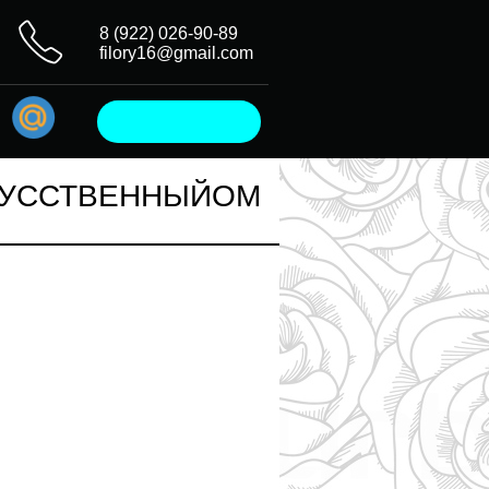
8 (922) 026-90-89
filory16@gmail.com
СКУССТВЕННЫЙОМ