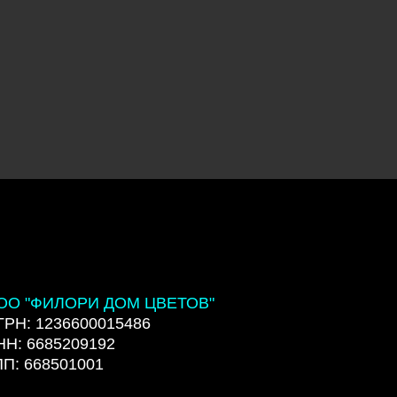
ОО "ФИЛОРИ ДОМ ЦВЕТОВ"
ГРН: 1236600015486
НН: 6685209192
ПП: 668501001