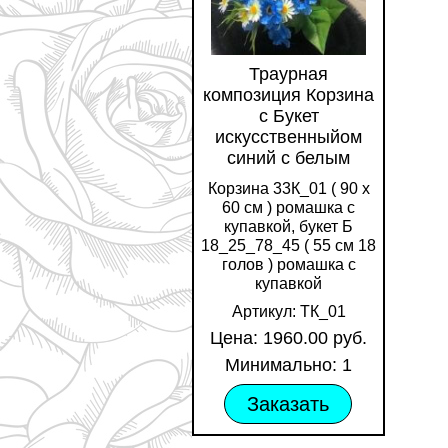
Траурная
композиция Корзина
с Букет
искусственныйом
синий с белым
Корзина 33К_01 ( 90 х
60 см ) ромашка с
купавкой, букет Б
18_25_78_45 ( 55 см 18
голов ) ромашка с
купавкой
Артикул: ТК_01
Цена: 1960.00 руб.
Минимально: 1
Заказать