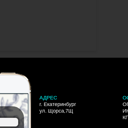
АДРЕС
О
г. Екатеринбург
О
ул. Щорса,7Щ
И
К