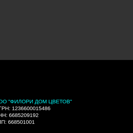
ОО "ФИЛОРИ ДОМ ЦВЕТОВ"
ГРН: 1236600015486
НН: 6685209192
ПП: 668501001