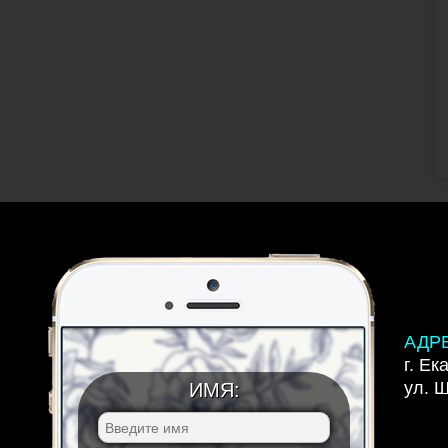
АДР
г. Ек
ул. 
ИМЯ: