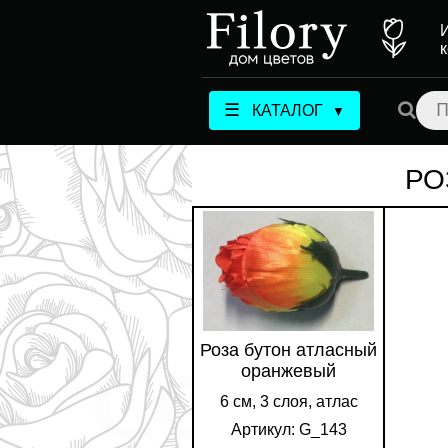
☰
КАТАЛОГ
▼
РО
Роза бутон атласный
оранжевый
6 см, 3 слоя, атлас
Артикул: G_143