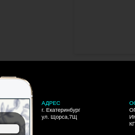
АДРЕС
О
г. Екатеринбург
О
ул. Щорса,7Щ
И
К