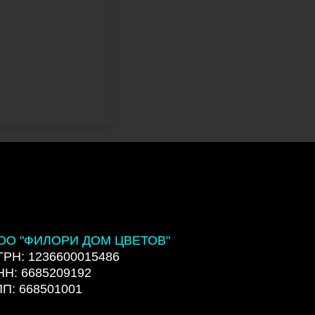
ОО "ФИЛОРИ ДОМ ЦВЕТОВ"
ГРН: 1236600015486
НН: 6685209192
ПП: 668501001