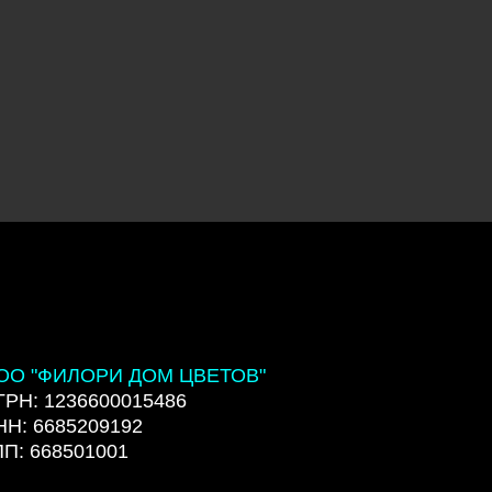
ОО "ФИЛОРИ ДОМ ЦВЕТОВ"
ГРН: 1236600015486
НН: 6685209192
ПП: 668501001