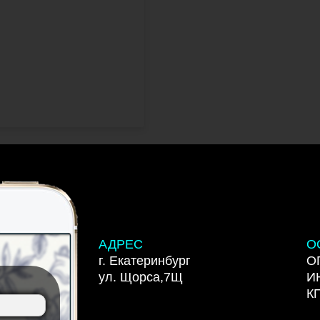
АДРЕС
О
г. Екатеринбург
О
ул. Щорса,7Щ
И
К