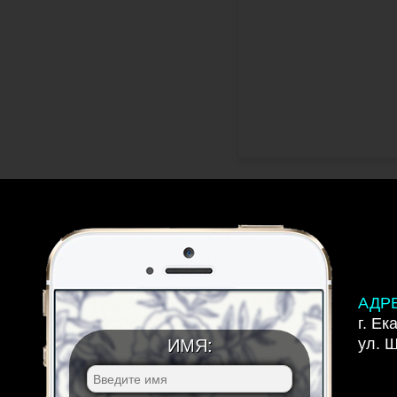
АДР
г. Ек
ул. 
ИМЯ: