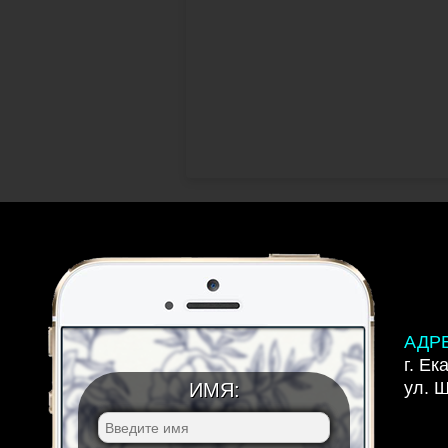
АДР
г. Ек
ул. 
ИМЯ: