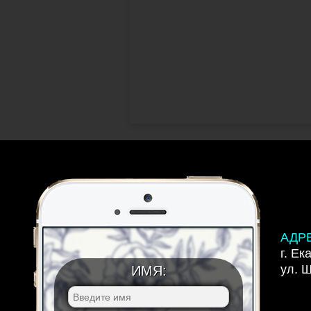
АДР
г. Ек
ул. 
ИМЯ: