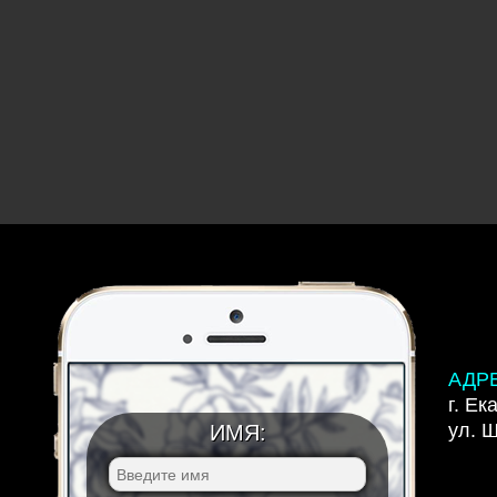
АДР
г. Ек
ул. 
ИМЯ: