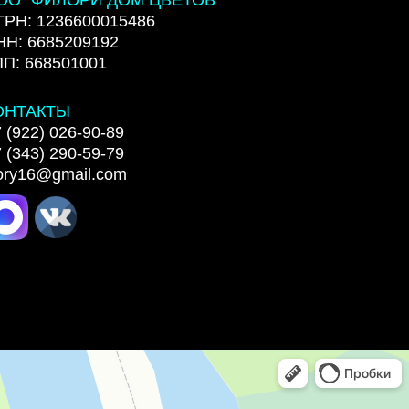
ГРН: 1236600015486
НН: 6685209192
ПП: 668501001
ОНТАКТЫ
 (922) 026-90-89
 (343) 290-59-79
lory16@gmail.com