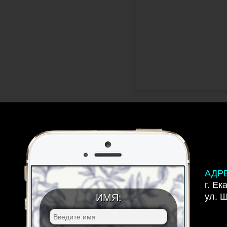
АДР
г. Ек
ул. 
ИМЯ: