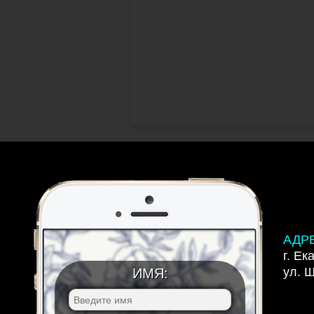
АДР
г. Ек
ул. 
ИМЯ: