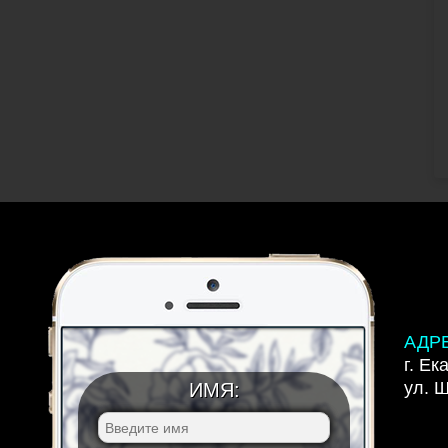
АДР
г. Ек
ул. 
ИМЯ: