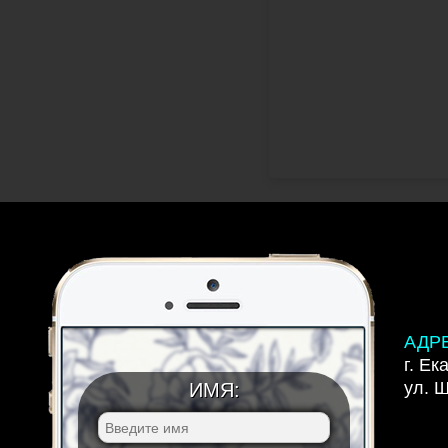
АДР
г. Ек
ул. 
ИМЯ: