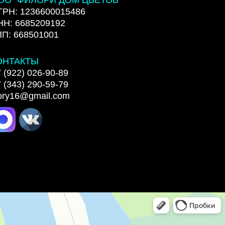
ГРН: 1236600015486
НН: 6685209192
ПП: 668501001
ОНТАКТЫ
 (922) 026-90-89
 (343) 290-59-79
lory16@gmail.com