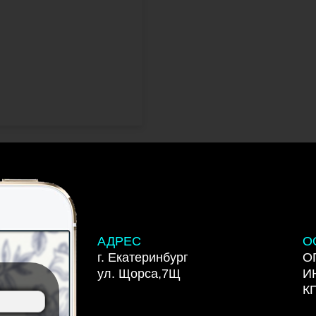
АДРЕС
О
г. Екатеринбург
О
ул. Щорса,7Щ
И
К