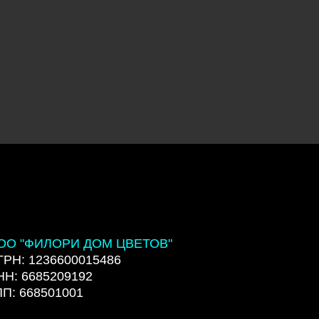
ОО "ФИЛОРИ ДОМ ЦВЕТОВ"
ГРН: 1236600015486
НН: 6685209192
ПП: 668501001