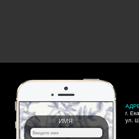
АДР
г. Ек
ул. 
ИМЯ: